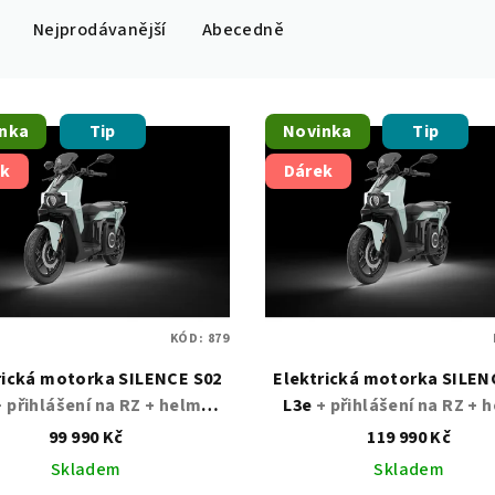
Nejprodávanější
Abecedně
nka
Tip
Novinka
Tip
ek
Dárek
KÓD:
879
ká motorka SILENCE S02
Elektrická motorka SILENCE S02
+ přihlášení na RZ + helma
L3e
+ přihlášení na RZ + 
nebo kufr jako dárek
nebo kufr jako dáre
99 990 Kč
119 990 Kč
Skladem
Skladem