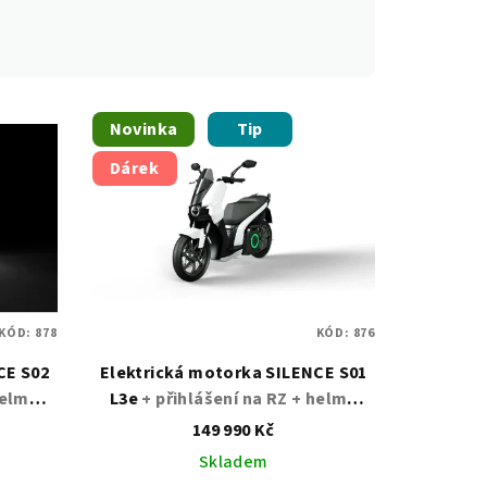
Novinka
Tip
Dárek
KÓD:
878
KÓD:
876
Elektrická motorka SILENCE S01
helma
L3e
+ přihlášení na RZ + helma
k
nebo kufr jako dárek
149 990 Kč
Skladem