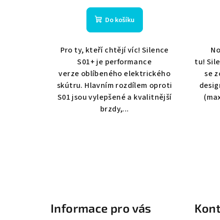
t
k
ů
Do košíku
t
Pro ty, kteří chtějí víc! Silence
No
ů
S01+ je performance
tu! Si
verze oblíbeného elektrického
se z
skútru. Hlavním rozdílem oproti
desi
S01 jsou vylepšené a kvalitnější
(max
brzdy,...
Z
á
Informace pro vás
Kont
p