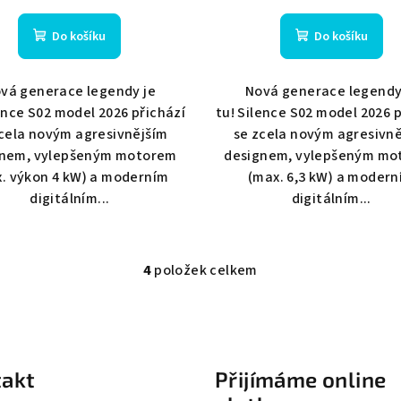
Do košíku
Do košíku
vá generace legendy je
Nová generace legendy
lence S02 model 2026 přichází
tu! Silence S02 model 2026 p
cela novým agresivnějším
se zcela novým agresivn
gnem, vylepšeným motorem
designem, vylepšeným mo
. výkon 4 kW) a moderním
(max. 6,3 kW) a modern
digitálním...
digitálním...
4
položek celkem
O
v
l
á
akt
Přijímáme online
d