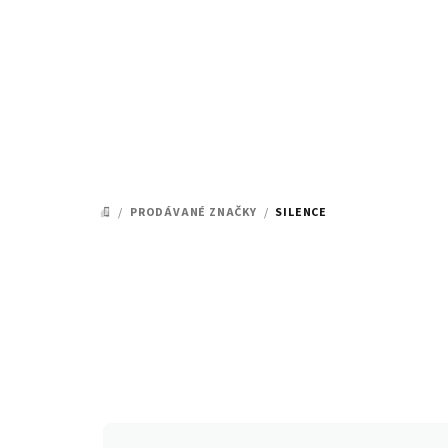
Přejít
na
obsah
/
PRODÁVANÉ ZNAČKY
/
SILENCE
DOMŮ