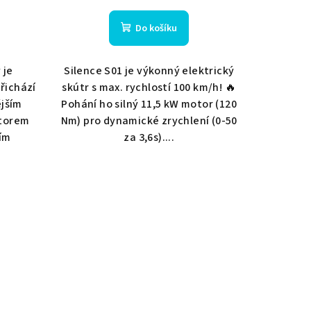
Do košíku
 je
Silence S01 je výkonný elektrický
řichází
skútr s max. rychlostí 100 km/h! 🔥
ějším
Pohání ho silný 11,5 kW motor (120
torem
Nm) pro dynamické zrychlení (0-50
ím
za 3,6s)....