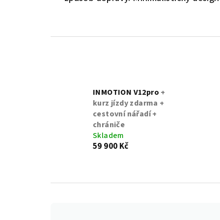
INMOTION V12pro
+
kurz jízdy zdarma +
cestovní nářadí +
chrániče
Skladem
59 900 Kč
Ř