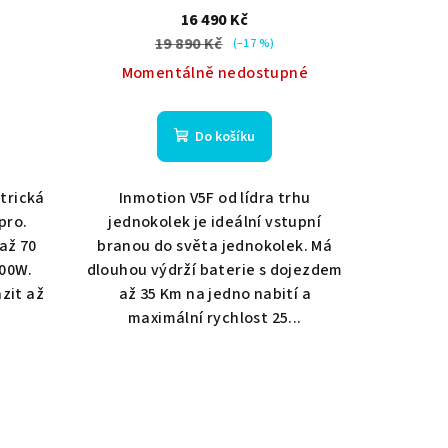
zdarma
16 490 Kč
19 890 Kč
(–17 %)
Momentálně nedostupné
Do košíku
ktrická
Inmotion V5F od lídra trhu
pro.
jednokolek je ideální vstupní
až 70
branou do světa jednokolek. Má
000W.
dlouhou výdrží baterie s dojezdem
zit až
až 35 Km na jedno nabití a
maximální rychlost 25...