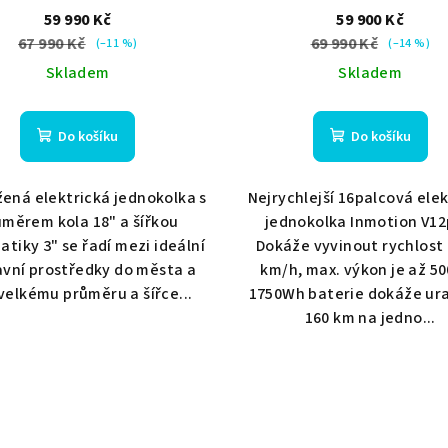
chrániče
chrániče
59 990 Kč
59 900 Kč
67 990 Kč
69 990 Kč
(–11 %)
(–14 %)
Skladem
Skladem
Do košíku
Do košíku
ená elektrická jednokolka s
Nejrychlejší 16palcová ele
ůměrem kola 18" a šířkou
jednokolka Inmotion V12
tiky 3" se řadí mezi ideální
Dokáže vyvinout rychlost 
vní prostředky do města a
km/h, max. výkon je až 5
 velkému průměru a šířce...
1750Wh baterie dokáže ura
160 km na jedno...