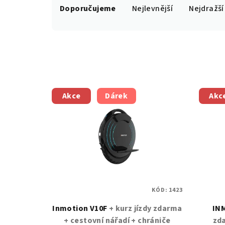
Doporučujeme
Nejlevnější
Nejdražší
a
z
e
n
V
í
Akce
Dárek
Akc
ý
p
p
r
i
o
s
d
p
u
KÓD:
1423
r
k
Inmotion V10F
+ kurz jízdy zdarma
IN
o
+ cestovní nářadí + chrániče
zda
t