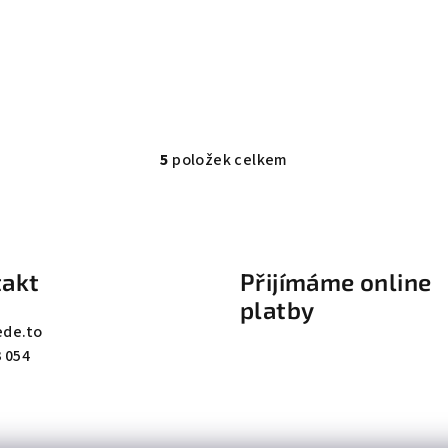
5
položek celkem
O
v
l
á
akt
Přijímáme online
d
platby
a
ede.to
c
 054
í
p
r