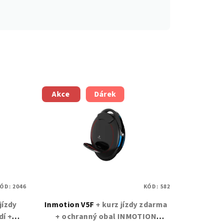
Akce
Dárek
ÓD:
2046
KÓD:
582
jízdy
Inmotion V5F
+ kurz jízdy zdarma
dí +
+ ochranný obal INMOTION