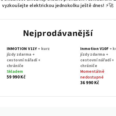
vyzkoušejte elektrickou jednokolku ještě dnes! ⚡🚀
Nejprodávanější
INMOTION V11Y
+ kurz
Inmotion V10F
+ k
jízdy zdarma +
jízdy zdarma +
cestovní nářadí +
cestovní nářadí +
chrániče
chrániče
Skladem
Momentálně
59 990 Kč
nedostupné
36 990 Kč