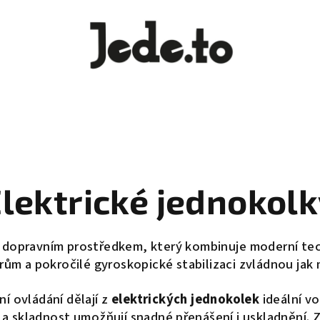
lektrické jednokol
 dopravním prostředkem, který kombinuje
moderní te
m a pokročilé gyroskopické stabilizaci
zvládnou jak m
vní ovládání
dělají z
elektrických jednokolek
ideální vo
 a skladnost
umožňují snadné přenášení i uskladnění. 