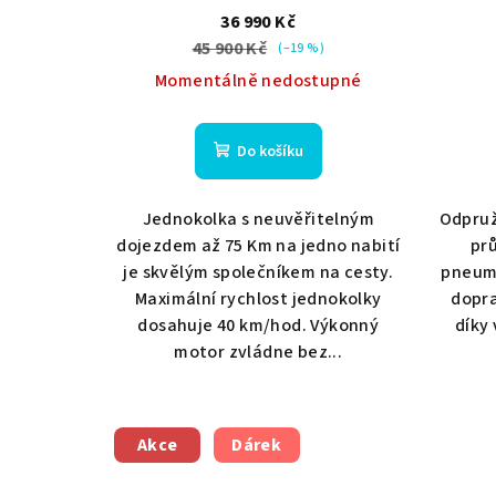
36 990 Kč
d
ů
45 900 Kč
(–19 %)
u
Momentálně nedostupné
k
Do košíku
t
ů
Jednokolka s neuvěřitelným
Odpruž
dojezdem až 75 Km na jedno nabití
pr
je skvělým společníkem na cesty.
pneuma
Maximální rychlost jednokolky
dopra
dosahuje 40 km/hod. Výkonný
díky
motor zvládne bez...
Akce
Dárek