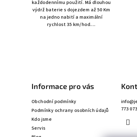
každodennímu použití. Má dlouhou
výdrž baterie s dojezdem až 50 Km
na jedno nabití a maximální
rychlost 35 km/hod....
Z
á
Informace pro vás
Kont
p
a
Obchodní podmínky
info
@
j
773 073
t
Podmínky ochrany osobních údajů
Kdo jsme
í
Servis