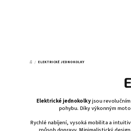
Přejít
na
obsah
/
ELEKTRICKÉ JEDNOKOLKY
DOMŮ
E
Elektrické jednokolky
jsou revolučním
pohybu
. Díky
výkonným motorů
Rychlé nabíjení, vysoká mobilita a intuiti
způsob dopravy
.
Minimalistický design