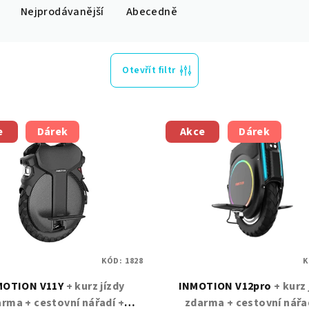
Nejprodávanější
Abecedně
Otevřít filtr
e
Dárek
Akce
Dárek
KÓD:
1828
K
MOTION V11Y
+ kurz jízdy
INMOTION V12pro
+ kurz 
rma + cestovní nářadí +
zdarma + cestovní nářa