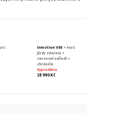
urz
Inmotion V8S
+ kurz
jízdy zdarma +
cestovní nářadí +
chrániče
Vyprodáno
28 990 Kč