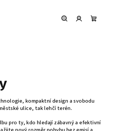
Hledat
Přihlášení
Nákupní
košík
ky
chnologie, kompaktní design a svobodu
ěstské ulice, tak lehčí terén.
lbu pro ty, kdo hledají
zábavný a efektivní
Zažijte
nový rozměr pohybu bez emisí
a