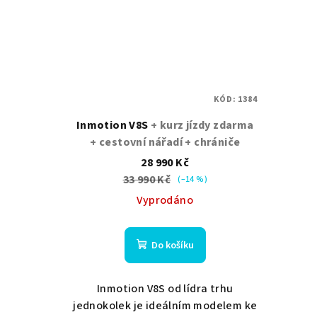
KÓD:
1384
Inmotion V8S
+ kurz jízdy zdarma
+ cestovní nářadí + chrániče
28 990 Kč
33 990 Kč
(–14 %)
Vyprodáno
Do košíku
Inmotion V8S od lídra trhu
jednokolek je ideálním modelem ke