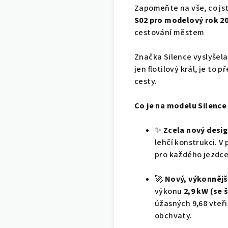
Zapomeňte na vše, co jst
S02 pro modelový rok 2
cestování městem
Značka Silence vyslyšela
jen flotilový král, je to
cesty.
Co je na modelu Silence
✨
Zcela nový desig
lehčí konstrukci. V
pro každého jezdce
🚀
Nový, výkonnějš
výkonu
2,9
kW (se 
úžasných 9,68 vteři
obchvaty.