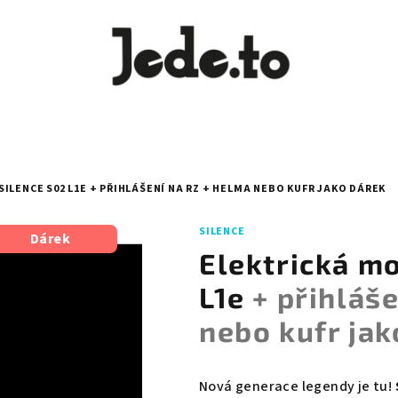
ILENCE S02 L1E
+ PŘIHLÁŠENÍ NA RZ + HELMA NEBO KUFR JAKO DÁREK
SILENCE
Dárek
Elektrická m
L1e
+ přihláš
nebo kufr jak
Nová generace legendy je tu!