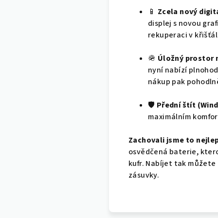
📱
Zcela nový digitá
displej s novou gra
rekuperaci v křišťá
🪖
Úložný prostor 
nyní nabízí plnoho
nákup pak pohodlně
🛡️
Přední štít (Win
maximálním komfort
Zachovali jsme to nejlep
osvědčená baterie, kter
kufr. Nabíjet tak můžete
zásuvky.