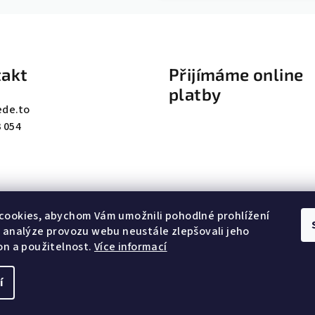
akt
Přijímáme online
platby
ede.to
 054
cookies, abychom Vám umožnili pohodlné prohlížení
 analýze provozu webu neustále zlepšovali jeho
on a použitelnost.
Více informací
í
Copyright 2026
Je