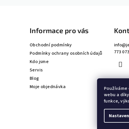
Z
á
Informace pro vás
Kont
p
a
Obchodní podmínky
info
@
j
773 073
t
Podmínky ochrany osobních údajů
Kdo jsme
í
Servis
Blog
Moje objednávka
Používáme 
webu a díky
funkce, výk
Nastaven