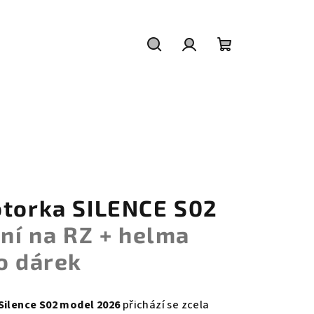
Hledat
Přihlášení
Nákupní
košík
otorka SILENCE S02
ení na RZ + helma
o dárek
Silence S02 model 2026
přichází se zcela