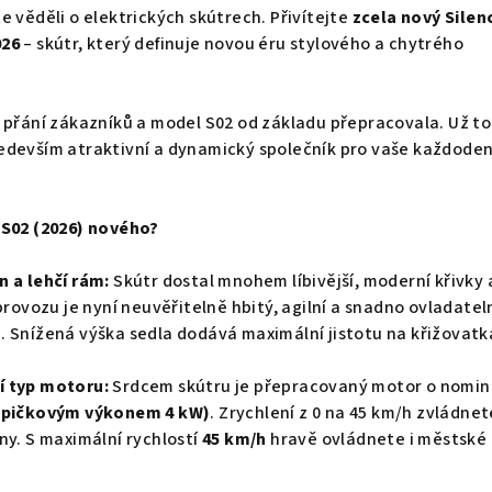
e věděli o elektrických skútrech. Přivítejte
zcela nový Silen
026
– skútr, který definuje novou éru stylového a chytrého
 přání zákazníků a model S02 od základu přepracovala. Už to
 především atraktivní a dynamický společník pro vaše každode
 S02 (2026) nového?
n a lehčí rám:
Skútr dostal mnohem líbivější, moderní křivky 
 provozu je nyní neuvěřitelně hbitý, agilní a snadno ovladatel
. Snížená výška sedla dodává maximální jistotu na křižovatk
í typ motoru:
Srdcem skútru je přepracovaný motor o nomin
špičkovým výkonem 4
kW)
. Zrychlení z 0 na 45 km/h zvládnet
ny. S maximální rychlostí
45 km/h
hravě ovládnete i městské