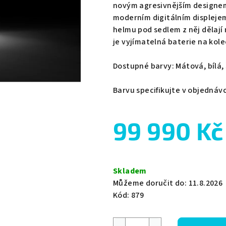
novým agresivnějším designe
moderním digitálním displeje
helmu pod sedlem z něj dělají
je vyjímatelná baterie na kole
Dostupné barvy: Mátová, bílá,
Barvu specifikujte v objednáv
99 990 Kč
Měrná
cena:
Skladem
Můžeme doručit do:
11.8.2026
Kód:
879