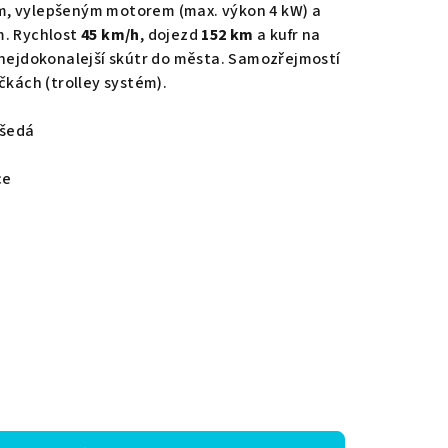
m, vylepšeným motorem (max. výkon 4 kW) a
m. Rychlost
45
km/h
, dojezd
152 km
a kufr na
 nejdokonalejší skútr do města. Samozřejmostí
čkách (trolley systém).
 šedá
ce