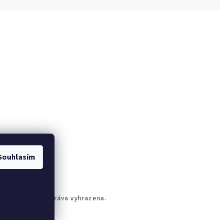
Souhlasím
de.to
. Všechna práva vyhrazena.