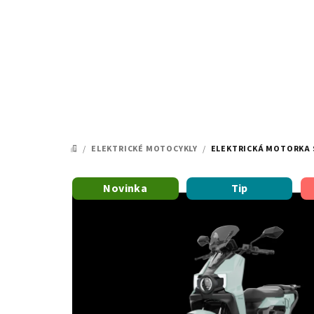
Přejít
na
obsah
/
ELEKTRICKÉ MOTOCYKLY
/
ELEKTRICKÁ MOTORKA S
DOMŮ
Novinka
Tip