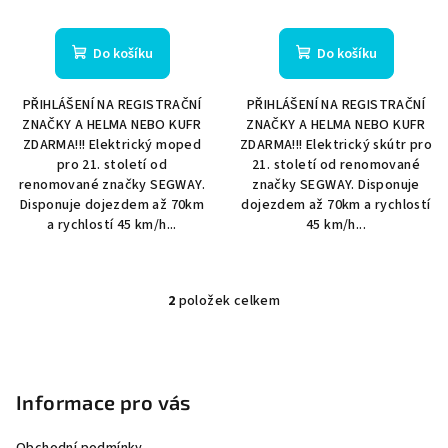
t
ů
Do košíku
Do košíku
PŘIHLÁŠENÍ NA REGISTRAČNÍ
PŘIHLÁŠENÍ NA REGISTRAČNÍ
ZNAČKY A HELMA NEBO KUFR
ZNAČKY A HELMA NEBO KUFR
ZDARMA!!! Elektrický moped
ZDARMA!!! Elektrický skútr pro
pro 21. století od
21. století od renomované
renomované značky SEGWAY.
značky SEGWAY. Disponuje
Disponuje dojezdem až 70km
dojezdem až 70km a rychlostí
a rychlostí 45 km/h...
45 km/h...
2
položek celkem
O
v
Z
l
á
á
p
Informace pro vás
d
a
a