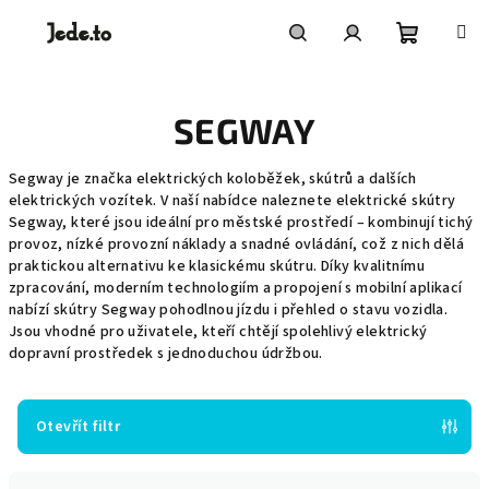
Přejít
na
obsah
Nákupní
Hledat
Přihlášení
SEGWAY
košík
Segway je značka elektrických koloběžek, skútrů a dalších
elektrických vozítek. V naší nabídce naleznete elektrické skútry
Segway, které jsou ideální pro městské prostředí – kombinují tichý
provoz, nízké provozní náklady a snadné ovládání, což z nich dělá
praktickou alternativu ke klasickému skútru. Díky kvalitnímu
zpracování, moderním technologiím a propojení s mobilní aplikací
nabízí skútry Segway pohodlnou jízdu i přehled o stavu vozidla.
Jsou vhodné pro uživatele, kteří chtějí spolehlivý elektrický
dopravní prostředek s jednoduchou údržbou.
Otevřít filtr