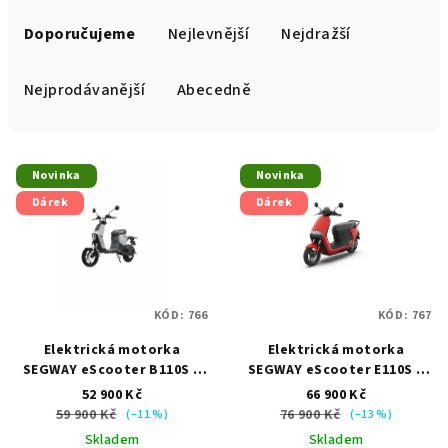
Ř
a
Doporučujeme
Nejlevnější
Nejdražší
z
e
Nejprodávanější
Abecedně
n
í
V
p
Novinka
Novinka
ý
r
Dárek
Dárek
p
o
i
d
s
u
p
k
KÓD:
766
KÓD:
767
r
t
Elektrická motorka
Elektrická motorka
o
ů
SEGWAY eScooter B110S
+
SEGWAY eScooter E110S
+
d
přihlášení na RZ + helma
přihlášení na RZ + helma
52 900 Kč
66 900 Kč
u
nebo kufr jako dárek
nebo kufr jako dárek
59 900 Kč
76 900 Kč
(–11 %)
(–13 %)
k
Skladem
Skladem