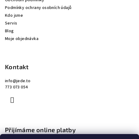
c
Obchodní podmínky
t
í
Podmínky ochrany osobních údajů
í
p
Kdo jsme
r
Servis
v
Blog
k
Moje objednávka
y
v
ý
p
Kontakt
i
s
info
@
jede.to
u
773 073 054
Přijímáme online platby