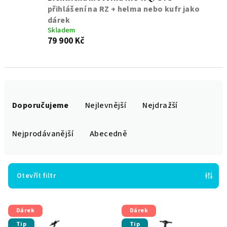
přihlášení na RZ + helma nebo kufr jako
dárek
Skladem
79 900 Kč
Ř
a
Doporučujeme
Nejlevnější
Nejdražší
z
e
Nejprodávanější
Abecedně
n
í
p
Otevřít filtr
r
V
o
Dárek
Dárek
ý
d
Tip
Tip