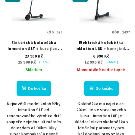
p
u
i
k
s
t
p
ů
KÓD:
575
KÓD:
1437
r
Elektrická koloběžka
Elektrická koloběžka
o
Inmotion S1F
+ kurz jízdy
InMotion L8D
+ kurz jízdy
d
zdarma + sada cestovního
zdarma + sada cestovního
23 900 Kč
6 990 Kč
u
nářadí
nářadí
25 900 Kč
12 990 Kč
(–7 %)
(–46 %)
k
Skladem
Momentálně nedostupné
t
ů
Do košíku
Do košíku
Nejnovější model koloběžky
Koloběžka má najeto asi
Inmotion S1F od
20km. Je ve stavu nového
renomovaného výrobce drtí
kusu. Inmotion L8F je
soupeře zejména ultimátním
skládací elektrokoloběžka s
dojezdem až 90km. Díky
ideálními parametry pro
super kompaktní a pevné
každodenní provoz jako