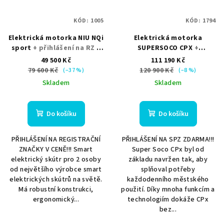
KÓD:
1005
KÓD:
1794
Elektrická motorka NIU NQi
Elektrická motorka
sport
+ přihlášení na RZ +
SUPERSOCO CPX
+
helma nebo kufr jako
přihlášení na RZ + helma
49 500 Kč
111 190 Kč
dárek
nebo kufr jako dárek
79 600 Kč
120 900 Kč
(–37 %)
(–8 %)
Skladem
Skladem
Do košíku
Do košíku
PŘIHLÁŠENÍ NA REGISTRAČNÍ
PŘIHLÁŠENÍ NA SPZ ZDARMA!!!
ZNAČKY V CENĚ!!! Smart
Super Soco CPx byl od
elektrický skútr pro 2 osoby
základu navržen tak, aby
od největšího výrobce smart
splňoval potřeby
elektrických skútrů na světě.
každodenního městského
Má robustní konstrukci,
použití. Díky mnoha funkcím a
ergonomický...
technologiím dokáže CPx
bez...