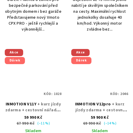
bezpečné parkování před
nabití je skvělým společníkem
obytným domem i bez garáže
na cesty. Maximální rychlost
Představujeme nový Vmoto
jednokolky dosahuje 40
CPX PRO - ještě rychlejší a
km/hod. Výkonný motor
výkonnější...
zvládne bez...
Akce
Akce
Dárek
Dárek
KÓD:
1828
KÓD:
2046
INMOTION V11Y
+ kurz jízdy
INMOTION V12pro
+ kurz
zdarma + cestovní nářadí +
jízdy zdarma + cestovní
chrániče
nářadí + chrániče
59 990 Kč
59 900 Kč
67 990 Kč
69 990 Kč
(–11 %)
(–14 %)
Skladem
Skladem