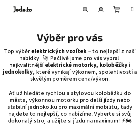
Přejít
na
obsah
Nákupní
Hledat
Přihlášení
Výběr pro vás
košík
Top výběr
elektrických vozítek
– to nejlepší z naší
nabídky! 🚀 Pečlivě jsme pro vás vybrali
nejkvalitnější
elektrické motorky, koloběžky i
jednokolky
, které vynikají
výkonem, spolehlivostí a
skvělým poměrem cena/výkon
.
Ať už hledáte
rychlou a stylovou koloběžku do
města, výkonnou motorku pro delší jízdy nebo
stabilní jednokolku pro maximální mobilitu
, tady
najdete
to nejlepší, co nabízíme
. Vyberte si svůj
dokonalý stroj a užijte si jízdu na maximum! ⚡🏍️