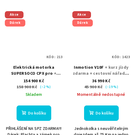
Akce
Akce
Dárek
Dárek
KÓD:
213
KÓD:
1423
Elektrická motorka
Inmotion V10F
+ kurz jízdy
SUPERSOCO CPX pro
+
zdarma + cestovní nářadí +
přihlášení na RZ + helma
chrániče
154 900 Kč
36 990 Kč
nebo kufr jako dárek
158 900 Kč
45 900 Kč
(–2 %)
(–19 %)
Skladem
Momentálně nedostupné
Do košíku
Do košíku
PŘIHLÁŠENÍ NA SPZ ZDARMA!!!
Jednokolka s neuvěřitelným
Dárek: Plachta a zámek pro
dojezdem až 75 Km na jedno