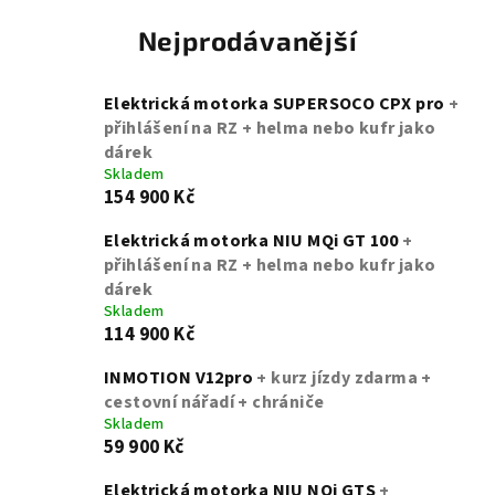
Nejprodávanější
Elektrická motorka SUPERSOCO CPX pro
+
přihlášení na RZ + helma nebo kufr jako
dárek
Skladem
154 900 Kč
Elektrická motorka NIU MQi GT 100
+
přihlášení na RZ + helma nebo kufr jako
dárek
Skladem
114 900 Kč
INMOTION V12pro
+ kurz jízdy zdarma +
cestovní nářadí + chrániče
Skladem
59 900 Kč
Elektrická motorka NIU NQi GTS
+