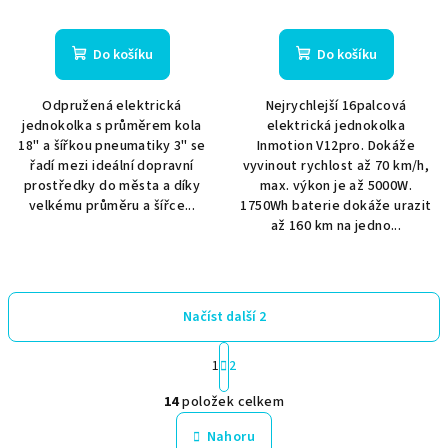
Do košíku
Do košíku
Odpružená elektrická
Nejrychlejší 16palcová
jednokolka s průměrem kola
elektrická jednokolka
18" a šířkou pneumatiky 3" se
Inmotion V12pro. Dokáže
řadí mezi ideální dopravní
vyvinout rychlost až 70 km/h,
prostředky do města a díky
max. výkon je až 5000W.
velkému průměru a šířce...
1750Wh baterie dokáže urazit
až 160 km na jedno...
Načíst další 2
S
1
2
t
O
r
14
položek celkem
á
v
n
l
Nahoru
k