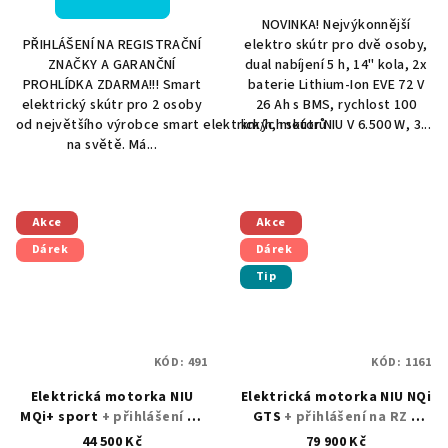
NOVINKA! Nejvýkonnější
PŘIHLÁŠENÍ NA REGISTRAČNÍ
elektro skútr pro dvě osoby,
ZNAČKY A GARANČNÍ
dual nabíjení 5 h, 14" kola, 2x
PROHLÍDKA ZDARMA!!! Smart
baterie Lithium-Ion EVE 72 V
elektrický skútr pro 2 osoby
26 Ah s BMS, rychlost 100
od největšího výrobce smart elektrických skútrů
km/h, motor NIU V 6.500 W, 3...
na světě. Má...
Akce
Akce
Dárek
Dárek
Tip
KÓD:
491
KÓD:
1161
Elektrická motorka NIU
Elektrická motorka NIU NQi
MQi+ sport
+ přihlášení na
GTS
+ přihlášení na RZ +
RZ + helma nebo kufr jako
helma nebo kufr jako
44 500 Kč
79 900 Kč