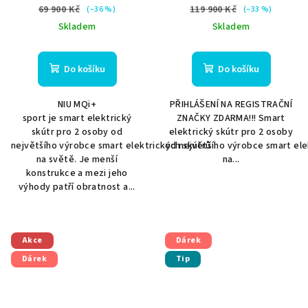
dárek
dárek
69 900 Kč
119 900 Kč
(–36 %)
(–33 %)
Skladem
Skladem
Do košíku
Do košíku
NIU MQi+
PŘIHLÁŠENÍ NA REGISTRAČNÍ
sport je smart elektrický
ZNAČKY ZDARMA!!! Smart
skútr pro 2 osoby od
elektrický skútr pro 2 osoby
největšího výrobce smart elektrických skútrů
od největšího výrobce smart ele
na světě. Je menší
na...
konstrukce a mezi jeho
výhody patří obratnost a...
Akce
Dárek
Dárek
Tip