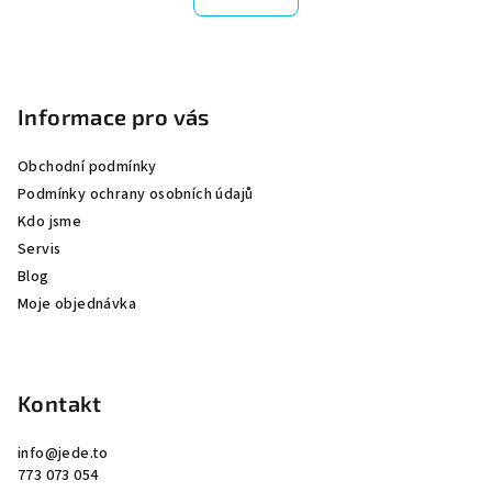
á
o
d
v
Z
a
á
n
á
c
í
í
p
Informace pro vás
p
a
r
Obchodní podmínky
t
v
Podmínky ochrany osobních údajů
í
k
Kdo jsme
y
Servis
v
Blog
ý
Moje objednávka
p
i
s
u
Kontakt
info
@
jede.to
773 073 054