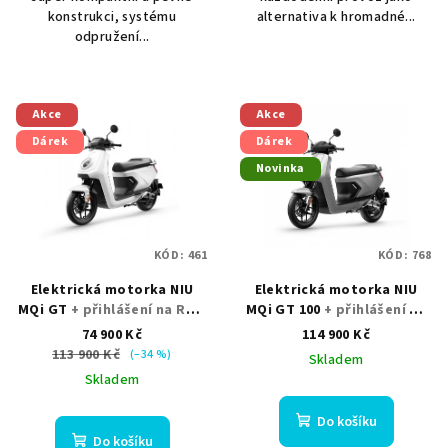
konstrukci, systému
alternativa k hromadné...
odpružení...
Akce
Akce
Dárek
Dárek
Novinka
KÓD:
461
KÓD:
768
Elektrická motorka NIU
Elektrická motorka NIU
MQi GT
+ přihlášení na RZ +
MQi GT 100
+ přihlášení na
helma nebo kufr jako
RZ + helma nebo kufr jako
74 900 Kč
114 900 Kč
dárek
dárek
113 900 Kč
(–34 %)
Skladem
Skladem
Do košíku
Do košíku