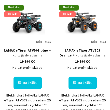
Novinka
Novinka
Dárek
Dárek
KÓD:
2125
KÓD:
2124
LAMAX eTiger ATV50S blue
+
LAMAX eTiger ATV50S
kurz jízdy zdarma
Orange
+ kurz jízdy zdarma
19 990 Kč
19 990 Kč
Na externím skladu
Na externím skladu
Do košíku
Do košíku
Elektrická čtyřkolka LAMAX
Elektrická čtyřkolka LAMAX
eTiger ATV50S s dojezdem 20
eTiger ATV50S s dojezdem 20
km, maximální rychlost 25
km, maximální rychlost 25