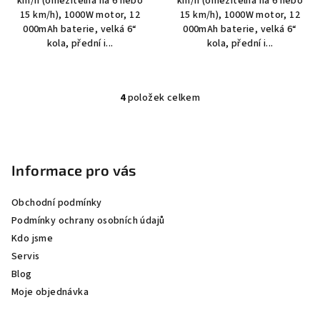
km/h (omezitelná na 6 nebo
km/h (omezitelná na 6 nebo
15 km/h), 1000W motor, 12
15 km/h), 1000W motor, 12
000mAh baterie, velká 6“
000mAh baterie, velká 6“
kola, přední i...
kola, přední i...
4
položek celkem
O
v
Z
l
á
á
p
Informace pro vás
d
a
a
c
Obchodní podmínky
t
í
Podmínky ochrany osobních údajů
í
p
Kdo jsme
r
Servis
v
Blog
k
Moje objednávka
y
v