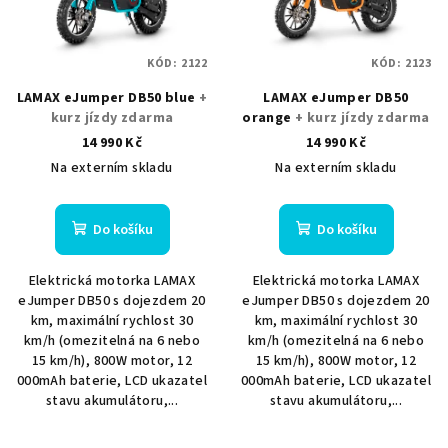
s
t
p
ů
KÓD:
2122
KÓD:
2123
r
LAMAX eJumper DB50 blue
+
LAMAX eJumper DB50
o
kurz jízdy zdarma
orange
+ kurz jízdy zdarma
d
14 990 Kč
14 990 Kč
u
Na externím skladu
Na externím skladu
k
t
Do košíku
Do košíku
ů
Elektrická motorka LAMAX
Elektrická motorka LAMAX
eJumper DB50 s dojezdem 20
eJumper DB50 s dojezdem 20
km, maximální rychlost 30
km, maximální rychlost 30
km/h (omezitelná na 6 nebo
km/h (omezitelná na 6 nebo
15 km/h), 800W motor, 12
15 km/h), 800W motor, 12
000mAh baterie, LCD ukazatel
000mAh baterie, LCD ukazatel
stavu akumulátoru,...
stavu akumulátoru,...