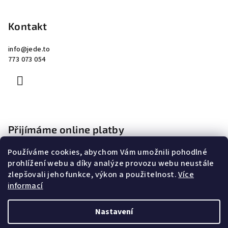
ý
p
Kontakt
i
s
info
@
jede.to
u
773 073 054
Přijímáme online platby
Používáme cookies, abychom Vám umožnili pohodlné
prohlížení webu a díky analýze provozu webu neustále
zlepšovali jeho funkce, výkon a použitelnost.
Více
informací
Copyright 2026
Jede.to
. Všechna práva vyhrazena.
Nastavení
Vytvořil Shoptet