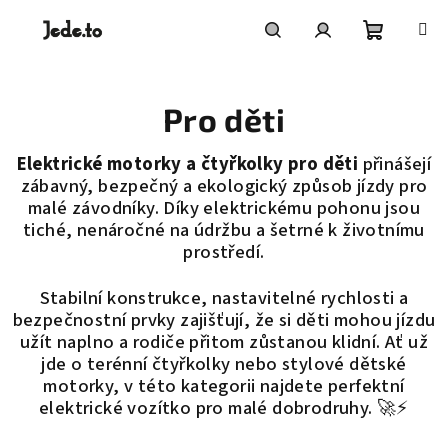
Přejít
na
obsah
Nákupní
Hledat
Přihlášení
Pro děti
košík
Elektrické motorky a čtyřkolky pro děti
přinášejí
zábavný, bezpečný a ekologický způsob jízdy
pro
malé závodníky. Díky
elektrickému pohonu
jsou
tiché, nenáročné na údržbu a šetrné k životnímu
prostředí.
Stabilní konstrukce, nastavitelné rychlosti a
bezpečnostní prvky
zajišťují, že si děti mohou jízdu
užít naplno a rodiče přitom zůstanou klidní. Ať už
jde o
terénní čtyřkolky nebo stylové dětské
motorky
, v této kategorii najdete
perfektní
elektrické vozítko pro malé dobrodruhy
. 🚀⚡