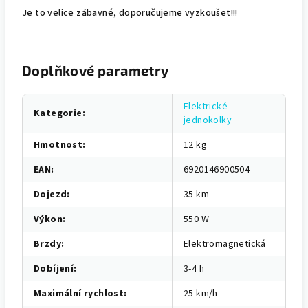
Je to velice zábavné, doporučujeme vyzkoušet!!!
Doplňkové parametry
Elektrické
Kategorie
:
jednokolky
Hmotnost
:
12 kg
EAN
:
6920146900504
Dojezd
:
35 km
Výkon
:
550 W
Brzdy
:
Elektromagnetická
Dobíjení
:
3-4 h
Maximální rychlost
:
25 km/h