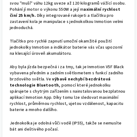
svou "muší" váhu 12kg uveze až 120 kilogramů vážící osobu.
Pohání jí motor o výkonu 550W a její m
aximální rychlost
činí 25 km/h.
Díky integrované rukojeti a tlačítku pro
zastavení kola je manipulace s jednokolkou Inmotion velmi
jednoduchá.
Tlačítko pro rychlé zapnutí umožní okamžité použití
jednokolky Inmotion a indikátor baterie vás včas upozorní
na klesající úroveň akumulátoru.
Aby byla jízda bezpečná i za tmy, tak je Inmotion V5F Black
vybavena předním a zadním světlometem s funkcí zadního
brzdového světla. Ve
výbavě nechybí bezdrátová
technologie Bluetooth,
pomocí které jednokolku
spárujete s chytrým zařízením s nainstalovanou bezplatnou
aplikací Inmotion App. Díky tomu lze sledovat maximální
rychlost, průměrnou rychlost, ujetou vzdálenost, kapacitu
baterie a mnoho dalšího.
Jednokolka je odolná vůči vodě (IP55), takže se nemusíte
bát ani deštivého počasí.