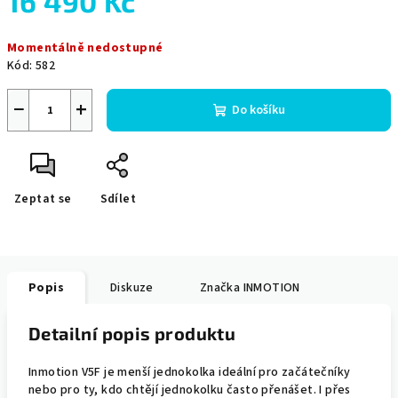
16 490 Kč
Měrná
Momentálně nedostupné
cena:
Kód:
582
−
+
Do košíku
Zeptat se
Sdílet
Popis
Diskuze
Značka
INMOTION
Detailní popis produktu
Inmotion V5F je menší jednokolka ideální pro začátečníky
nebo pro ty, kdo chtějí jednokolku často přenášet. I přes