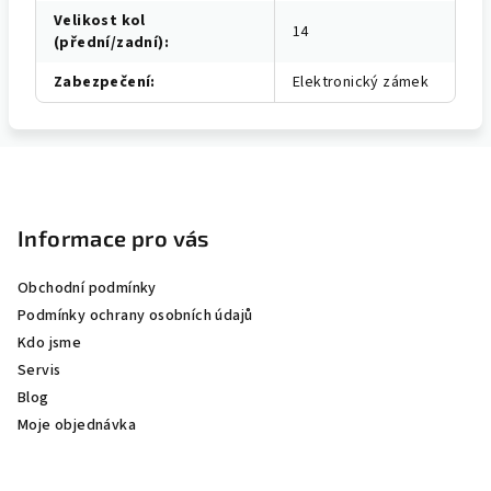
Velikost kol
14
(přední/zadní)
:
Zabezpečení
:
Elektronický zámek
Z
á
p
Informace pro vás
a
Obchodní podmínky
t
Podmínky ochrany osobních údajů
í
Kdo jsme
Servis
Blog
Moje objednávka