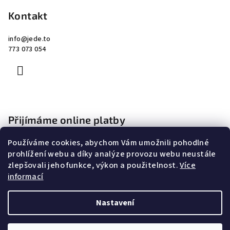
Kontakt
info
@
jede.to
773 073 054
Přijímáme online platby
Používáme cookies, abychom Vám umožnili pohodlné
prohlížení webu a díky analýze provozu webu neustále
zlepšovali jeho funkce, výkon a použitelnost.
Více
informací
Copyright 2026
Jede.to
. Všechna práva vyhrazena.
Nastavení
Vytvořil Shoptet