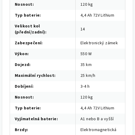
Nosnost
:
120 kg
Typ baterie
:
4,4 Ah 72V Lithium
Velikost kol
14
(přední/zadní)
:
Zabezpečení
:
Elektronický zámek
Výkon
:
550 W
Dojezd
:
35 km
Maximální rychlost
:
25 km/h
Dobíjení
:
3-4 h
Nosnost
:
120 kg
Typ baterie
:
4,4 Ah 72V Lithium
Vyjímatelná baterie
:
A1 nebo B a vyšší
Brzdy
:
Elektromagnetická