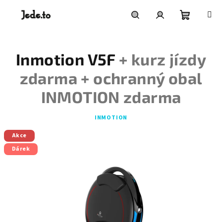
Přejít
na
obsah
Nákupní
Hledat
Přihlášení
Inmotion V5F
+ kurz jízdy
košík
zdarma + ochranný obal
INMOTION zdarma
INMOTION
Akce
Dárek