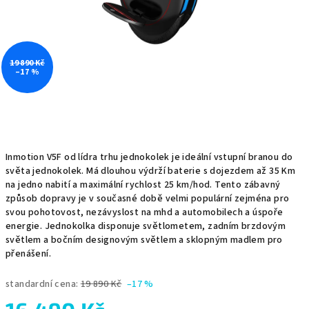
19 890 Kč
–17 %
Inmotion V5F od lídra trhu jednokolek je ideální vstupní branou do
světa jednokolek. Má dlouhou výdrží baterie s dojezdem až 35 Km
na jedno nabití a maximální rychlost 25 km/hod. Tento zábavný
způsob dopravy je v současné době velmi populární zejména pro
svou pohotovost, nezávyslost na mhd a automobilech a úspoře
energie. Jednokolka disponuje světlometem, zadním brzdovým
světlem a bočním designovým světlem a sklopným madlem pro
přenášení.
standardní cena:
19 890 Kč
–17 %