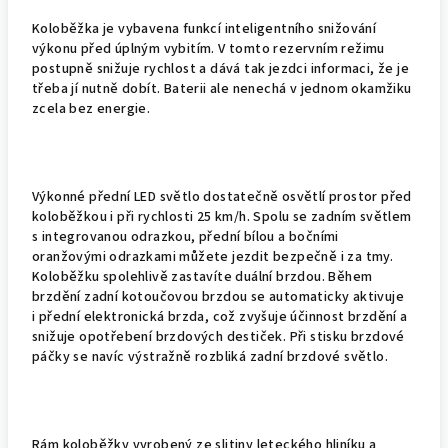
Koloběžka je vybavena funkcí inteligentního snižování
výkonu před úplným vybitím. V tomto rezervním režimu
postupně snižuje rychlost a dává tak jezdci informaci, že je
třeba jí nutně dobít. Baterii ale nenechá v jednom okamžiku
zcela bez energie.
Výkonné přední LED světlo dostatečně osvětlí prostor před
koloběžkou i při rychlosti 25 km/h. Spolu se zadním světlem
s integrovanou odrazkou, přední bílou a bočními
oranžovými odrazkami můžete jezdit bezpečně i za tmy.
Koloběžku spolehlivě zastavíte duální brzdou. Během
brzdění zadní kotoučovou brzdou se automaticky aktivuje
i přední elektronická brzda, což zvyšuje účinnost brzdění a
snižuje opotřebení brzdových destiček. Při stisku brzdové
páčky se navíc výstražně rozbliká zadní brzdové světlo.
Rám koloběžky vyrobený ze slitiny leteckého hliníku a