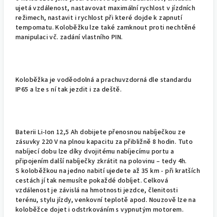
ujetá vzdálenost, nastavovat maximální rychlost v jízdních
režimech, nastavit i rychlost při které dojde k zapnutí
tempomatu. Koloběžku lze také zamknout proti nechtěné
manipulaci vč. zadání vlastního PIN.
Koloběžka je voděodolná a prachuvzdorná dle standardu
IP65 a lze s ní tak jezdit i za deště.
Baterii Li-Ion 12,5 Ah dobijete přenosnou nabíječkou ze
zásuvky 220 V na plnou kapacitu za přibližně 8 hodin. Tuto
nabíjecí dobu lze díky dvojitému nabíjecímu portu a
připojením další nabíječky zkrátit na polovinu – tedy 4h.
S koloběžkou na jedno nabití ujedete až 35 km - při kratších
cestách jí tak nemusíte pokaždé dobíjet. Celková
vzdálenost je závislá na hmotnosti jezdce, členitosti
terénu, stylu jízdy, venkovní teplotě apod. Nouzově lze na
koloběžce dojet i odstrkováním s vypnutým motorem.