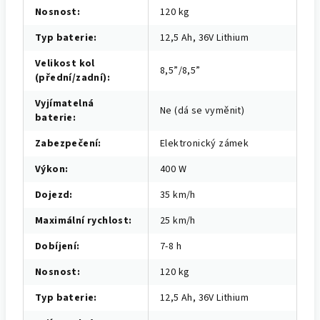
Nosnost
:
120 kg
Typ baterie
:
12,5 Ah, 36V Lithium
Velikost kol
8,5”/8,5”
(přední/zadní)
:
Vyjímatelná
Ne (dá se vyměnit)
baterie
:
Zabezpečení
:
Elektronický zámek
Výkon
:
400 W
Dojezd
:
35 km/h
Maximální rychlost
:
25 km/h
Dobíjení
:
7-8 h
Nosnost
:
120 kg
Typ baterie
:
12,5 Ah, 36V Lithium