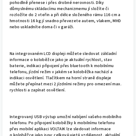
pohodlně přenese i přes drobné nerovnosti. Díky
důmyslnému skládacímu mechanizmemu jí složíte či
rozložíte do 2 vteřin a při délce složeného rámu 116 cm a
hmotnosti 16 kg jí snadno převezete autem, vlakem, MHD
nebo uskladníte doma či v garáži.
Na integrovaném LCD displeji můžete sledovat základní
informace o koloběžce jako je aktuální rychlost, stav
baterie, indikaci připojení přes bluetooth k mobilnímu
telefonu, jízdní režim v jakém se koloběžka nachází a
indikaci osvětlení. Tlačítkem na horní straně displeje
můžete přepínat mezi 2 jízdními režimy pro omezení max.
rychlosti a zapínat osvětlení.
Integrovaný USB výstup umožní nabíjení vašeho mobilního
telefonu. Po připojení koloběžky k mobilnímu telefonu
přes mobilní aplikaci VOLTAIK lze sledovat informace
o koloběžce jako jsou: celková ujetá vzdálenost, aktuální