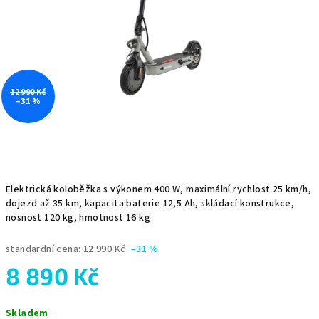
12 990 Kč
–31 %
Elektrická koloběžka s výkonem 400 W, maximální rychlost 25 km/h,
dojezd až 35 km, kapacita baterie 12,5 Ah, skládací konstrukce,
nosnost 120 kg, hmotnost 16 kg
standardní cena:
12 990 Kč
–31 %
8 890 Kč
Měrná
Skladem
cena: