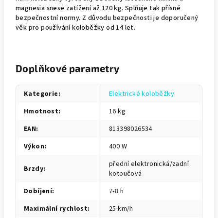
magnesia snese zatížení až 120 kg. Splňuje tak přísné
bezpečnostní normy. Z důvodu bezpečnosti je doporučený
věk pro používání koloběžky od 14 let.
Doplňkové parametry
Kategorie
:
Elektrické koloběžky
Hmotnost
:
16 kg
EAN
:
813398026534
Výkon
:
400 W
přední elektronická/zadní
Brzdy
:
kotoučová
Dobíjení
:
7-8 h
Maximální rychlost
:
25 km/h