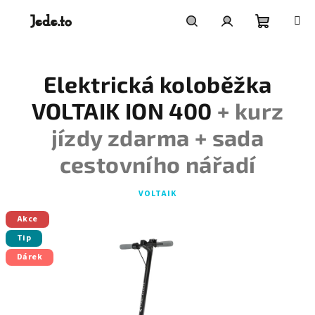
Přejít
na
obsah
Nákupní
Hledat
Přihlášení
Elektrická koloběžka
košík
VOLTAIK ION 400
+ kurz
jízdy zdarma + sada
cestovního nářadí
VOLTAIK
Akce
Tip
Dárek