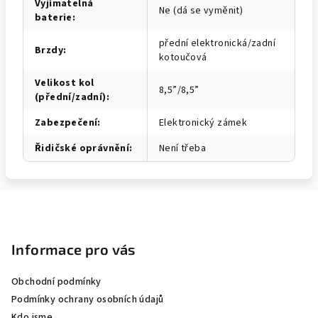
Vyjímatelná
Ne (dá se vyměnit)
baterie
:
přední elektronická/zadní
Brzdy
:
kotoučová
Velikost kol
8,5”/8,5”
(přední/zadní)
:
Zabezpečení
:
Elektronický zámek
Řidičské oprávnění
:
Není třeba
Z
á
p
Informace pro vás
a
Obchodní podmínky
t
Podmínky ochrany osobních údajů
í
Kdo jsme