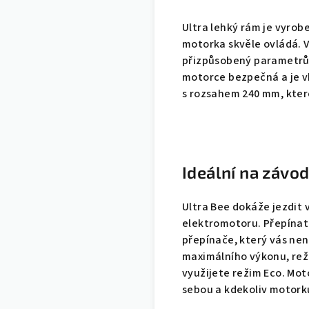
Ultra lehký rám je vyrob
motorka skvěle ovládá. 
přizpůsobený parametrům
motorce bezpečná a je vh
s rozsahem 240 mm, které
Ideální na závod
Ultra Bee dokáže jezdit 
elektromotoru. Přepínat
přepínače, který vás ne
maximálního výkonu, reži
využijete režim Eco. Mot
sebou a kdekoliv motorku