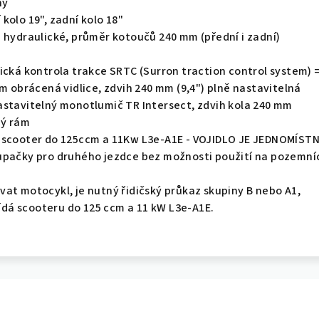
ny
kolo 19", zadní kolo 18"
 hydraulické, průměr kotoučů 240 mm (přední i zadní)
ická kontrola trakce SRTC (Surron traction control system) 
mm obrácená vidlice, zdvih 240 mm (9,4") plně nastavitelná
astavitelný monotlumič TR Intersect, zdvih kola 240 mm
ný rám
scooter do 125ccm a 11Kw L3e-A1E - VOJIDLO JE JEDNOMÍSTN
upačky pro druhého jezdce bez možnosti použití na pozemní
at motocykl, je nutný řidičský průkaz skupiny B nebo A1,
á scooteru do 125 ccm a 11 kW L3e-A1E.