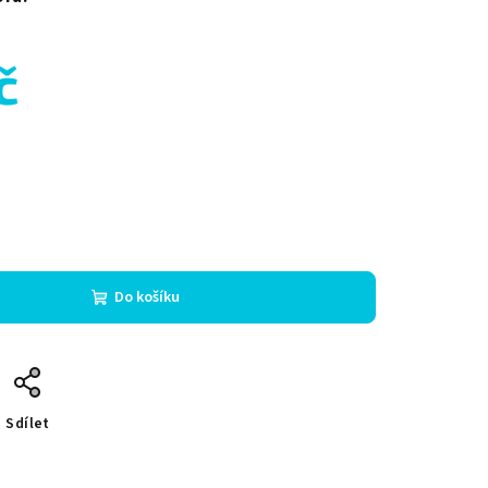
č
Do košíku
Sdílet