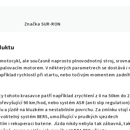
Značka
SUR-RON
duktu
omotocykl, ale současně naprosto plnovodnotný stroj, srovn
spalovacím motorem. V některých parametrech se dostává i 
apříklad rychlostí při startu, nebo točivým momentem zadní
y tohoto krasavce patří například zrychlení z 0 na 50km do 2
převyšující 90 km/hod, nebo systém ASR (anti slip regulation)
u a jízdě na kluzkém a nestabilním povrchu. Za zmínku stojí
volitelný systém BERS, umožňující v prudkých sjezdech
ím i rekuperaci baterie. Jízda nikdy nebyla tak zábavná, ta