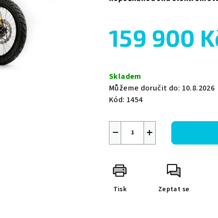
159 900 K
Měrná
cena:
Skladem
Můžeme doručit do:
10.8.2026
Kód:
1454
−
+
Tisk
Zeptat se