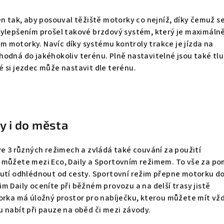
en tak, aby posouval těžiště motorky co nejníž, díky čemuž s
Vylepšením prošel takové brzdový systém, který je maximáln
 motorky. Navíc díky systému kontroly trakce je jízda na
odná do jakéhokoliv terénu. Plně nastavitelné jsou také tl
 si jezdec může nastavit dle terénu.
y i do města
ve 3 různých režimech a zvládá také couvání za použití
 můžete mezi Eco, Daily a Sportovním režimem. To vše za po
nutí odhlédnout od cesty. Sportovní režim přepne motorku d
m Daily oceníte při běžném provozu a na delší trasy jistě
orka má úložný prostor pro nabíječku, kterou můžete mít vžd
 nabít při pauze na oběd či mezi závody.