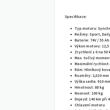
Specifikace:
Typ motoru: Synch
Režimy: Sport, Dail
Baterie: 74V / 55 A
Výkon motoru: 12,5
Zrychlení z 0 na 50
Max. točivý moment
Maximální rychlost:
Rám: Hliníkový kov
Rozměry: 2,010 mm 
Výška sedla: 910 m
Hmotnost: 88 kg
Nosnost: 100 kg
Dojezd: 140 km při 
Chlazení motoru