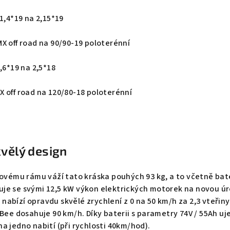
1,4*19 na 2,15*19
X off road na 90/90-19 poloterénní
,6*19 na 2,5*18
 off road na 120/80-18 poloterénní
kvělý design
kovému rámu váží tato kráska pouhých 93 kg, a to včetně bat
je se svými 12,5 kW výkon elektrických motorek na novou ú
abízí opravdu skvělé zrychlení z 0 na 50 km/h za 2,3 vteřiny
 Bee dosahuje 90 km/h. Díky baterii s parametry 74V / 55Ah u
a jedno nabití (při rychlosti 40km/hod).