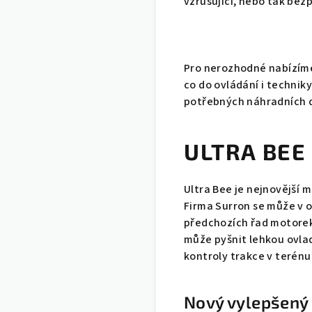
vzrušující, nebo tak bezp
Pro nerozhodné nabízíme
co do ovládání i techniky
potřebných náhradních d
ULTRA BEE
Ultra Bee je nejnovější 
Firma Surron se může v 
předchozích řad motorek 
může pyšnit lehkou ovl
kontroly trakce v terénu
Nový vylepšený