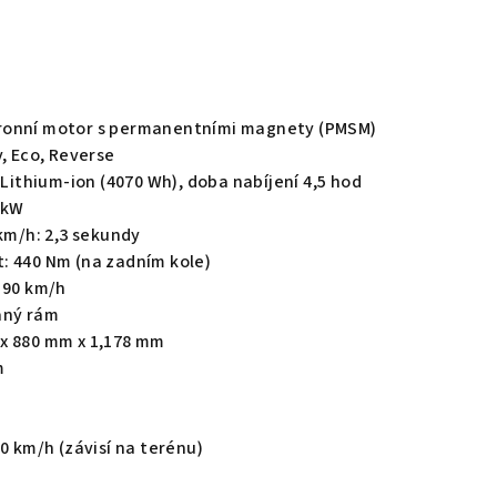
ronní motor s permanentními magnety (PMSM)
y, Eco, Reverse
h Lithium-ion (4070 Wh), doba nabíjení 4,5 hod
 kW
 km/h: 2,3 sekundy
: 440 Nm (na zadním kole)
 90 km/h
aný rám
x 880 mm x 1,178 mm
m
40 km/h (závisí na terénu)