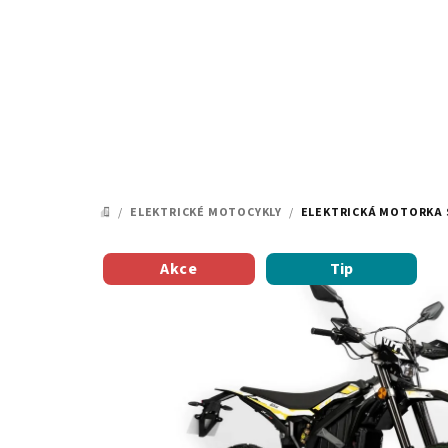
Přejít
na
obsah
/
ELEKTRICKÉ MOTOCYKLY
/
ELEKTRICKÁ MOTORKA 
DOMŮ
Akce
Tip