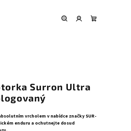
Hledat
Přihlášení
Nákupní
košík
otorka Surron Ultra
ologovaný
absolutním vrcholem v nabídce značky SUR-
sickém enduru a ochutnejte dosud
oru.