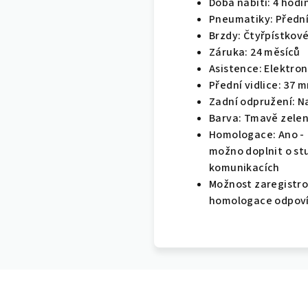
Doba nabití: 4 hodi
Pneumatiky: Přední 
Brzdy: Čtyřpístkové
Záruka: 24 měsíců
Asistence: Elektron
Přední vidlice: 37 
Zadní odpružení: N
Barva: Tmavě zele
Homologace: Ano -
možno doplnit o st
komunikacích
Možnost zaregistrov
homologace odpovíd