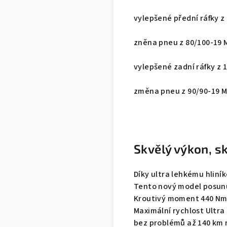
vylepšené přední ráfky z 
zněna pneu z 80/100-19 M
vylepšené zadní ráfky z 1
změna pneu z 90/90-19 MX
Skvělý výkon, s
Díky ultra lehkému hliní
Tento nový model posunu
Kroutivý moment 440 Nm n
Maximální rychlost Ultra
bez problémů až 140 km n