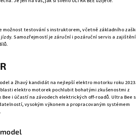
ečná. Je jen na Vás, jak si svého ULTRA BEE užijete.
 možnost testování s instruktorem, včetně základního zašk
 jízdy. Samozřejmostí je záruční i pozáruční servis a zajištění
ílů.
 R
model a žhavý kandidát na nejlepší elektro motorku roku 2023
oblasti elektro motorek pochlubit bohatými zkušenostmi z
Bee i účastí na závodech elektrických off-roadů. Ultra Bee 
adatelností, vysokým výkonem a propracovaným systémem
.
 model