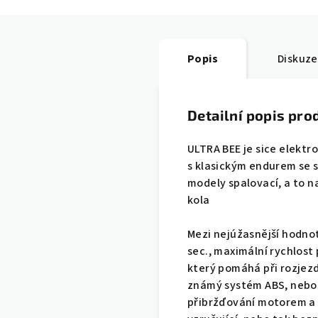
Popis
Diskuze
Detailní popis pro
ULTRA BEE je sice elektr
s klasickým endurem se 
modely spalovací, a to n
kola
Mezi nejúžasnější hodnot
sec., maximální rychlost 
který pomáhá při rozjezd
známý systém ABS, nebo 
přibržďování motorem a t