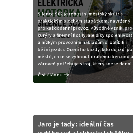
i
s
Silence S02 je robustní městský skútr s
praktickým plochým stupátkem, navržený
č
pro každodenní provoz. Původně vznikl pro
kurýry a firemní flotily, ale díky spolehlivost
l
a nízkým provozním nákladům si oblíbili i
á
běžní jezdci. Ocení ho každý, kdo dojíždí po
městě, chce se vyhnout drahému benzínu 
n
zároveň potřebuje stroj, který snese denní
k
zátěž a nevyžaduje složitou údržbu.
Číst článek
ů
Skvěle poslouží také těm, kdo bydlí v bytě
bez možnosti nabíjet skútr přímo u
parkování. Vyjímatelná baterie z něj dělá
jeden z mála elektroskútrů, který reálně
nabijete i ve třetím patře bez garáže.
Jaro je tady: ideální čas