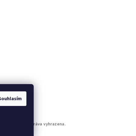
ývá přeplněná, jízda autem zase znamená
tres z parkování a čekání v kolonách.
lternativní způsoby dopravy proto dávají
tále větší smysl.
lektrokoloběžka nabízí flexibilitu, kterou
lasické dopravní prostředky často nemají.
možňuje jet kdy chcete, kudy chcete a bez
bytečných zdržení.
Elektrokoloběžka:
rychlost, svoboda a
Souhlasím
jednoduchost
edním z hlavních důvodů, proč si lidé
de.to
. Všechna práva vyhrazena.
ořizují elektrokoloběžku, je její
raktičnost. V městském prostředí často