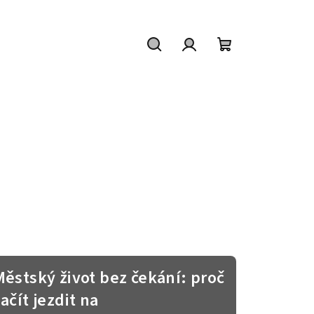
Hledat
Přihlášení
Nákupní
košík
Městský život bez čekání: proč
ačít jezdit na