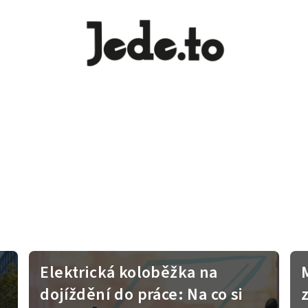
Elektrická koloběžka na
dojíždění do práce: Na co si
z