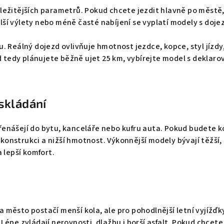
ůležitějších parametrů. Pokud chcete jezdit hlavně po městě
lší výlety nebo méně časté nabíjení se vyplatí modely s doje
u. Reálný dojezd ovlivňuje hmotnost jezdce, kopce, styl jízdy,
 tedy plánujete běžně ujet 25 km, vybírejte model s dekla
skládání
řenášejí do bytu, kanceláře nebo kufru auta. Pokud budete k
konstrukci a nižší hmotnost. Výkonnější modely bývají těžší,
a lepší komfort.
 město postačí menší kola, ale pro pohodlnější letní vyjížďky
 Lépe zvládají nerovnosti, dlažbu i horší asfalt. Pokud chcet