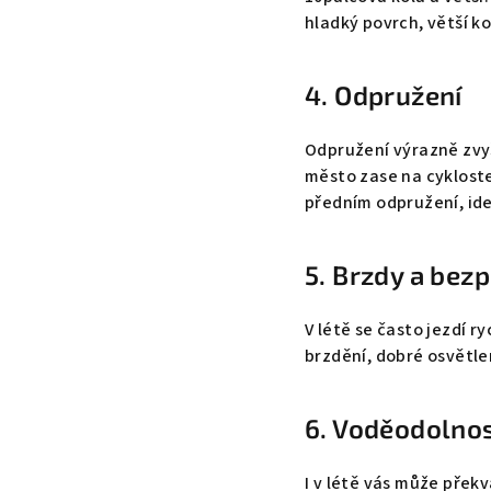
hladký povrch, větší k
4. Odpružení
Odpružení výrazně zvy
město zase na cykloste
předním odpružení, ide
5. Brzdy a bez
V létě se často jezdí r
brzdění, dobré osvětlen
6. Voděodolno
I v létě vás může překv