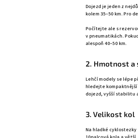
Dojezd je jeden z nejd
kolem 35–50 km. Pro de
Počítejte ale s rezervo
v pneumatikách. Pokud
alespoň 40–50 km.
2. Hmotnost a 
Lehčí modely se lépe p
hledejte kompaktnější 
dojezd, vyšší stabilitu 
3. Velikost kol
Na hladké cyklostezky a
10palcová kola a větší.