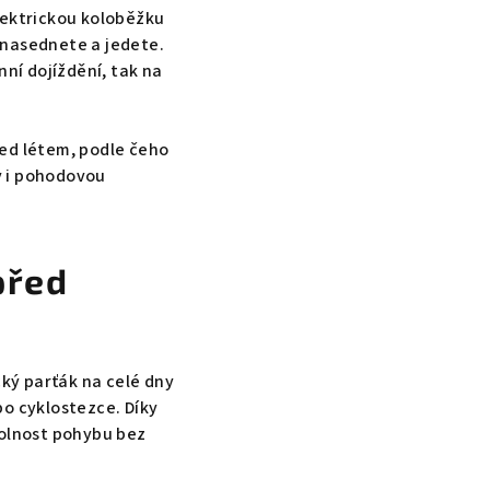
elektrickou koloběžku
 nasednete a jedete.
nní dojíždění, tak na
řed létem, podle čeho
sy i pohodovou
před
cký parťák na celé dny
po cyklostezce. Díky
volnost pohybu bez