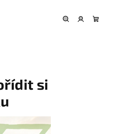
Hledat
Přihlášení
Nákupní
košík
řídit si
ku