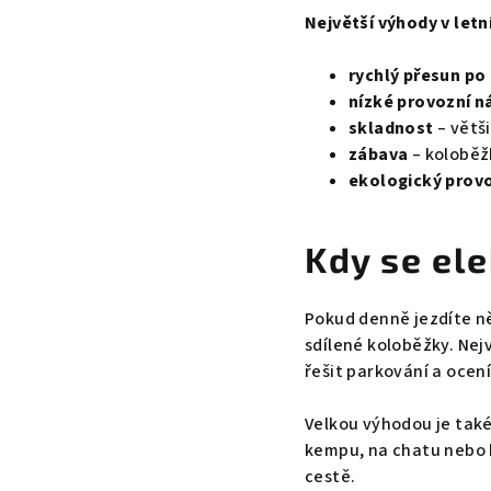
Největší výhody v letn
rychlý přesun po
nízké provozní n
skladnost
– větši
zábava
– koloběžk
ekologický prov
Kdy se el
Pokud denně jezdíte ně
sdílené koloběžky. Nejv
řešit parkování a ocen
Velkou výhodou je také
kempu, na chatu nebo 
cestě.