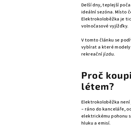
Delší dny, teplejší poč
ideální sezóna. Místo 
Elektrokoloběžka je tic
volnočasové vyjížďky.
V tomto článku se podí
vybírat a které modely 
rekreační jízdu.
Proč koup
létem?
Elektrokoloběžka není 
– ráno do kanceláře, o
elektrickému pohonu se
hluku a emisí.