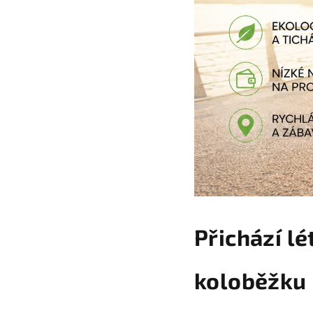
Přichází lé
koloběžku