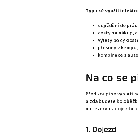
Typické využití elektr
dojíždění do prác
cesty na nákup, 
výlety po cyklos
přesuny v kempu,
kombinace s aut
Na co se p
Před koupí se vyplatí n
a zda budete koloběžku
na rezervu v dojezdu a
1. Dojezd