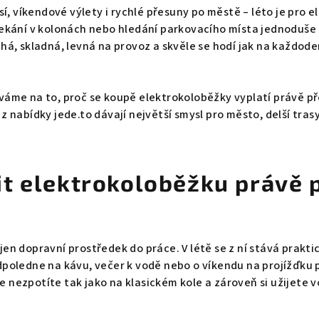
así, víkendové výlety i rychlé přesuny po městě – léto je pro 
čekání v kolonách nebo hledání parkovacího místa jednoduše
há, skladná, levná na provoz a skvěle se hodí jak na každode
váme na to, proč se koupě elektrokoloběžky vyplatí právě p
z nabídky jede.to dávají největší smysl pro město, delší tra
it elektrokoloběžku právě 
jen dopravní prostředek do práce. V létě se z ní stává prakti
dpoledne na kávu, večer k vodě nebo o víkendu na projížďku 
 nezpotíte tak jako na klasickém kole a zároveň si užijete 