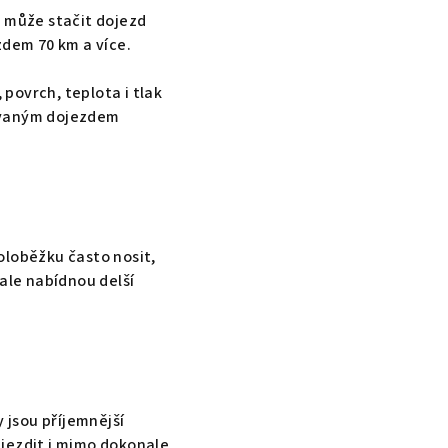
, může stačit dojezd
zdem 70 km a více.
 povrch, teplota i tlak
rovaným dojezdem
oloběžku často nosit,
 ale nabídnou delší
 jsou příjemnější
e jezdit i mimo dokonale