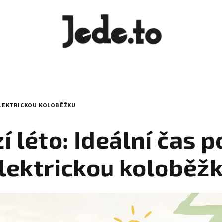
 ELEKTRICKOU KOLOBĚŽKU
í léto: Ideální čas po
lektrickou koloběž