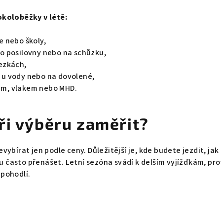
okoloběžky v létě:
e nebo školy,
do posilovny nebo na schůzku,
tezkách,
 u vody nebo na dovolené,
em, vlakem nebo MHD.
ři výběru zaměřit?
evybírat jen podle ceny. Důležitější je, kde budete jezdit, ja
 často přenášet. Letní sezóna svádí k delším vyjížďkám, prot
 pohodlí.