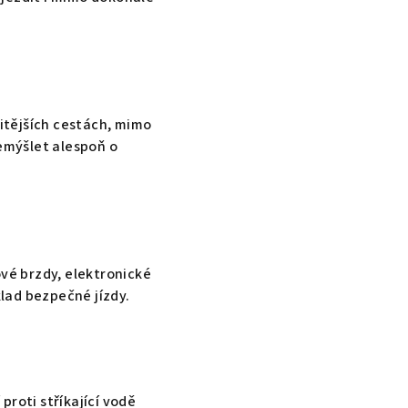
itějších cestách, mimo
řemýšlet alespoň o
čové brzdy, elektronické
klad bezpečné jízdy.
 proti stříkající vodě