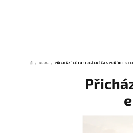
Přejít
na
obsah
/
BLOG
/
PŘICHÁZÍ LÉTO: IDEÁLNÍ ČAS POŘÍDIT SI
DOMŮ
Přicház
e