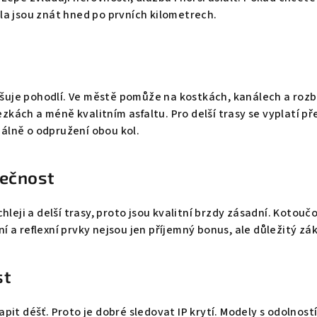
ola jsou znát hned po prvních kilometrech.
šuje pohodlí. Ve městě pomůže na kostkách, kanálech a rozb
zkách a méně kvalitním asfaltu. Pro delší trasy se vyplatí p
álně o odpružení obou kol.
pečnost
ychleji a delší trasy, proto jsou kvalitní brzdy zásadní. Kotou
í a reflexní prvky nejsou jen příjemný bonus, ale důležitý zá
st
apit déšť. Proto je dobré sledovat IP krytí. Modely s odolností