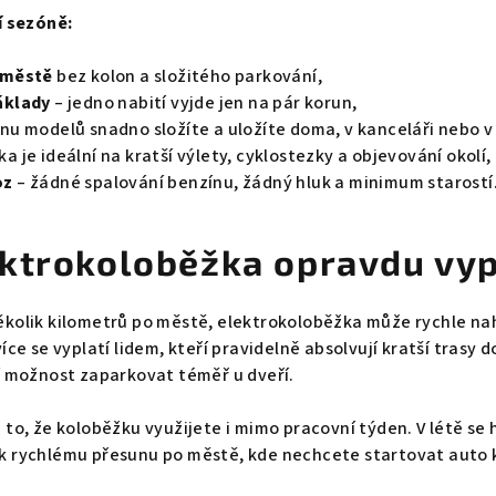
í sezóně:
 městě
bez kolon a složitého parkování,
áklady
– jedno nabití vyjde jen na pár korun,
nu modelů snadno složíte a uložíte doma, v kanceláři nebo v
a je ideální na kratší výlety, cyklostezky a objevování okolí,
oz
– žádné spalování benzínu, žádný hluk a minimum starostí
ektrokoloběžka opravdu vyp
kolik kilometrů po městě, elektrokoloběžka může rychle nah
íce se vyplatí lidem, kteří pravidelně absolvují kratší trasy 
í možnost zaparkovat téměř u dveří.
 to, že koloběžku využijete i mimo pracovní týden. V létě se
k rychlému přesunu po městě, kde nechcete startovat auto k