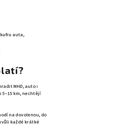
 kufru auta,
.
latí?
radit MHD, auto i
do 5–15 km, nechtějí
 hodí na dovolenou, do
vůli každé krátké